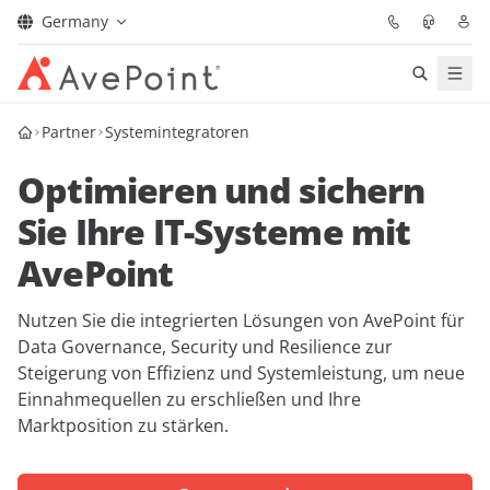
Germany
Lösungen
Partner
Systemintegratoren
Optimieren und sichern
Confidence Platform
Sie Ihre IT-Systeme mit
Pricing
AvePoint
Für Partner
Nutzen Sie die integrierten Lösungen von AvePoint für
Data Governance, Security und Resilience zur
Ressourcen
Steigerung von Effizienz und Systemleistung, um neue
Einnahmequellen zu erschließen und Ihre
Über AvePoint
Marktposition zu stärken.
Demo
Sprechen Sie mit unseren