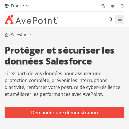
France
Solutions
Salesforce
Protéger et sécuriser les
Confidence Platform
données Salesforce
Tarification
Tirez parti de vos données pour assurer une
Partenaires
protection complète, prévenir les interruptions
d'activité, renforcer votre posture de cyber-résilience
et améliorer les performances avec AvePoint.
Ressources
À Propos
Demander une démonstration
Demander une
Obtenez l’avis d’un