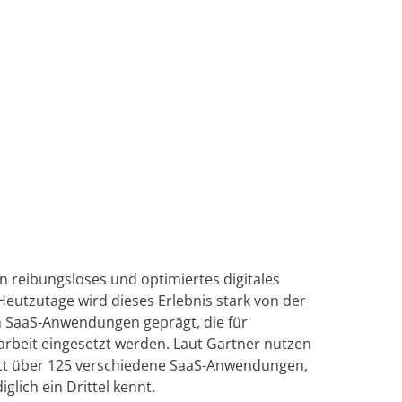
beschleunigen.
Erkenntnisse zu gewinnen.
 OneDrive
en anzeigen
Mehr über
g
Confidence
ement
Platform
erfahren
rung
t
olle für Ihre
rung von
ent
in reibungsloses und optimiertes digitales
 Heutzutage wird dieses Erlebnis stark von der
 SaaS-Anwendungen geprägt, die für
rbeit eingesetzt werden. Laut Gartner nutzen
t über 125 verschiedene SaaS-Anwendungen,
glich ein Drittel kennt.