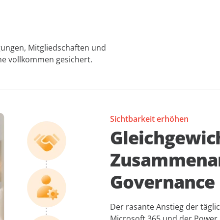
igungen, Mitgliedschaften und
che vollkommen gesichert.
Sichtbarkeit erhöhen
Gleichgewic
Zusammenar
Governance
Der rasante Anstieg der tägli
Microsoft 365 und der Power 