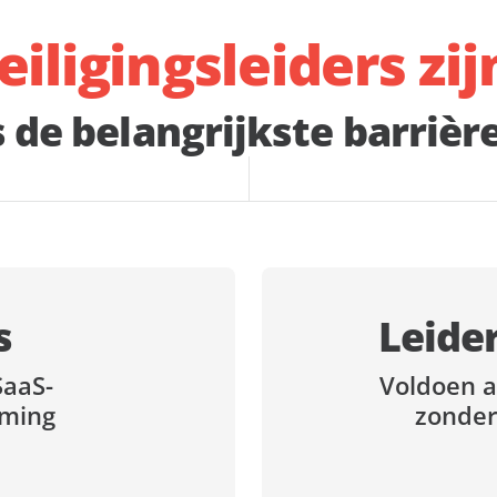
eiligingsleiders zi
s de belangrijkste barriè
s
Leider
SaaS-
Voldoen 
ming
zonder