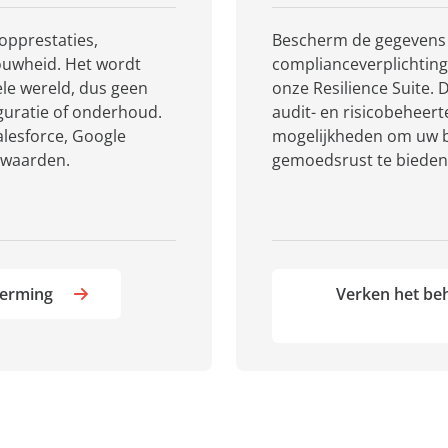
opprestaties,
Bescherm de gegevens 
rouwheid. Het wordt
complianceverplichtin
ele wereld, dus geen
onze Resilience Suite.
iguratie of onderhoud.
audit- en risicobeheer
lesforce, Google
mogelijkheden om uw b
rwaarden.
gemoedsrust te bieden
herming
Verken het beh