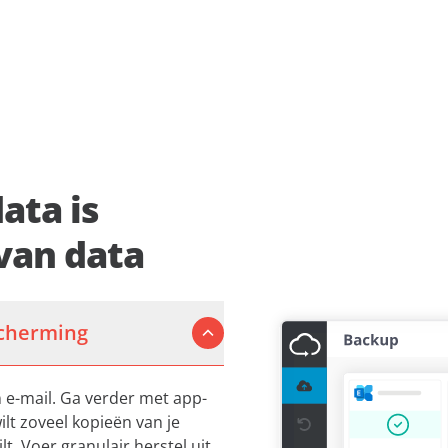
ata is
van data
scherming
 e-mail. Ga verder met app-
ilt zoveel kopieën van je
t. Voer granulair herstel uit