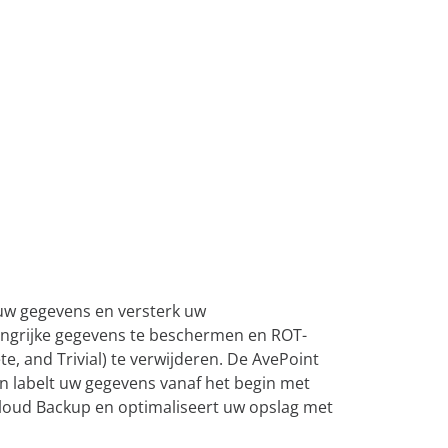
verbeteren en datagestuurde
OneDrive
inzichten mogelijk te maken.
 Bronnen
n
Verken ons
Confidence
Platform
ement
uring
e over uw
uw gegevens en versterk uw
ngrijke gegevens te beschermen en ROT-
, and Trivial) te verwijderen. De AvePoint
 en labelt uw gegevens vanaf het begin met
loud Backup en optimaliseert uw opslag met