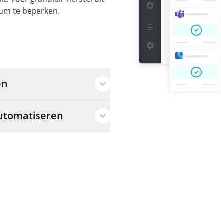
mum te beperken.
en
automatiseren