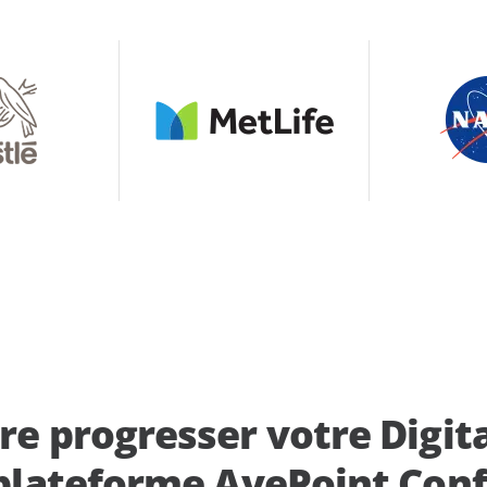
re progresser votre Digi
 plateforme AvePoint Conf