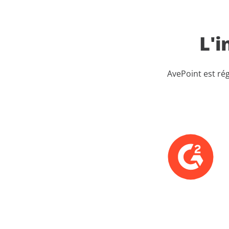
L'i
AvePoint est ré