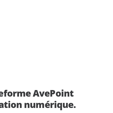
information
prochainement
productivité et en permettant
des analyses basées sur les
données.
es ressources
lace
Découvrez notre
tenu
Confidence
d
Platform
stockage
rité des
e et un
cences de
alisée
ateforme AvePoint
mation numérique.