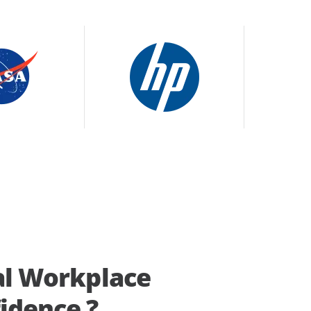
tal Workplace
idence ?