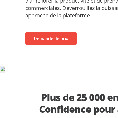
d'améliorer la productivité et de pren
MaivenPoint
Blogs
commerciales. Déverrouillez la puissanc
Apprentissage sans limites
approche de la plateforme.
Série de vidéos
AvePoint tyGraph
vec les investisseurs
Outil d'analyse avancée
Evènements
ess
Rapports d'analyses
Demande de prix
nous
Brochures produits
#shifthappens
Plus de 25 000 e
Confidence pour 