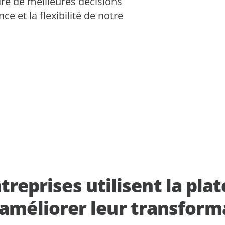
dre de meilleures décisions
PaaS
Gestion du cycle de vie de l'
SharePoint et OneDrive
e et la flexibilité de notre
Gestion et opération SaaS
AvePoint EnPower
Afficher toutes l
Gestion robuste de l'accès
Activation de la digital workp
Cloud Governance
Migrer et restructurer le con
Contrôle structuré du clou
Gestion de l'optimisation du 
Cense
Gestion de la posture de sécu
Une meilleure connaissanc
données
meilleur contrôle de vos li
cloud Microsoft
MyHub
Hub de collaboration centr
ntreprises utilisent la pl
améliorer leur transfor