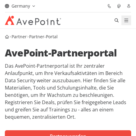
Germany
Lösungen
Partner
Partner-Portal
AvePoint-Partnerportal
Confidence Platform
Das AvePoint-Partnerportal ist Ihr zentraler
Pricing
Anlaufpunkt, um Ihre Verkaufsaktivtäten im Bereich
Data Security weiter auszubauen. Hier finden Sie alle
Für Partner
Materialien, Tools und Schulungsinhalte, die Sie
benötigen, um Ihr Wachstum zu beschleunigen.
Ressourcen
Registrieren Sie Deals, prüfen Sie freigegebene Leads
und greifen Sie auf Trainings zu - alles an einem
Über AvePoint
bequemen, zentralisierten Ort.
Demo
Sprechen Sie mit unseren