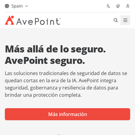
Spain
Soluciones
Más allá de lo seguro.
Confidence Platform
AvePoint seguro.
Precios
Las soluciones tradicionales de seguridad de datos se
quedan cortas en la era de la IA. AvePoint integra
Partners
seguridad, gobernanza y resiliencia de datos para
brindar una protección completa.
Recursos
Más información
Acerca de
Solicitar una
Obtener asesoramiento de