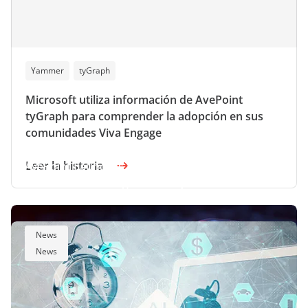
Yammer
tyGraph
Microsoft utiliza información de AvePoint
tyGraph para comprender la adopción en sus
comunidades Viva Engage
Leer la historia
AvePoint Launches Enhanced Points-Based
Global Partner Program to Drive Channel Growth
AvePoint Announces Second Quarter
2025 Financial Results
News
News
Visualizar todos los recursos