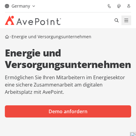
Germany
Lösungen
Energie und Versorgungsunternehmen
Energie und
Confidence Platform
Versorgungsunternehmen
Pricing
Ermöglichen Sie Ihren Mitarbeitern im Energiesektor
Für Partner
eine sichere Zusammenarbeit am digitalen
Arbeitsplatz mit AvePoint.
Ressourcen
Demo anfordern
Über AvePoint
Demo
Sprechen Sie mit unseren