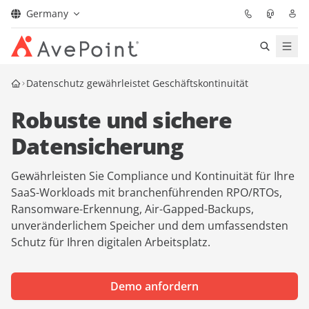
Germany
Lösungen
Datenschutz gewährleistet Geschäftskontinuität
Robuste und sichere
Confidence Platform
Datensicherung
Pricing
Gewährleisten Sie Compliance und Kontinuität für Ihre
Für Partner
SaaS-Workloads mit branchenführenden RPO/RTOs,
Ransomware-Erkennung, Air-Gapped-Backups,
unveränderlichem Speicher und dem umfassendsten
Ressourcen
Schutz für Ihren digitalen Arbeitsplatz.
Über AvePoint
Demo anfordern
Demo
Sprechen Sie mit unseren