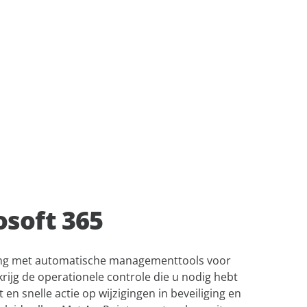
verbeteren en datagestuurde
OneDrive
inzichten mogelijk te maken.
 Bronnen
n
Verken ons
Confidence
Platform
ement
uring
e over uw
osoft 365
ing met automatische managementtools voor
ijg de operationele controle die u nodig hebt
en snelle actie op wijzigingen in beveiliging en