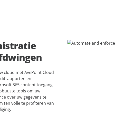
istratie
afdwingen
uw cloud met AvePoint Cloud
ditrapporten en
crosoft 365 content toegang
robuuste tools om uw
nce over uw gegevens te
m ten volle te profiteren van
iging.