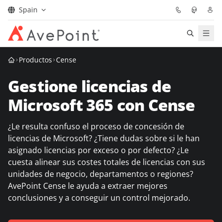
Spain
Soluciones
Productos
Cense
Gestione licencias de
Confidence Platform
Microsoft 365 con Cense
Precios
¿Le resulta confuso el proceso de concesión de
Partners
licencias de Microsoft? ¿Tiene dudas sobre si le han
asignado licencias por exceso o por defecto? ¿Le
cuesta alinear sus costes totales de licencias con sus
Recursos
unidades de negocio, departamentos o regiones?
AvePoint Cense le ayuda a extraer mejores
Acerca de
conclusiones y a conseguir un control mejorado.
Solicitar una
Obtener asesoramiento de