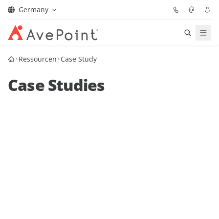
Germany
Lösungen
Ressourcen
Case Study
Case Studies
Confidence Platform
Pricing
Für Partner
Ressourcen
Über AvePoint
Demo
Sprechen Sie mit unseren