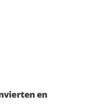
potencia la productividad y
a
eDrive
se obtienen conclusiones
centradas en los datos.
 los recursos
aS
Explorar nuestra
jo digital
Confidence
urado.
 de
Platform
l control
l
e nube de
ración.
nvierten en