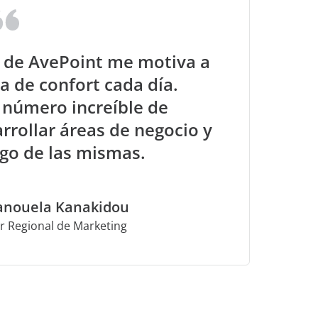
Pa
r de AvePoint me motiva a
na de confort cada día.
Aquí el emp
 número increíble de
limitamos 
cosas que 
rrollar áreas de negocio y
amplificamo
zgo de las mismas.
nouela Kanakidou
r Regional de Marketing