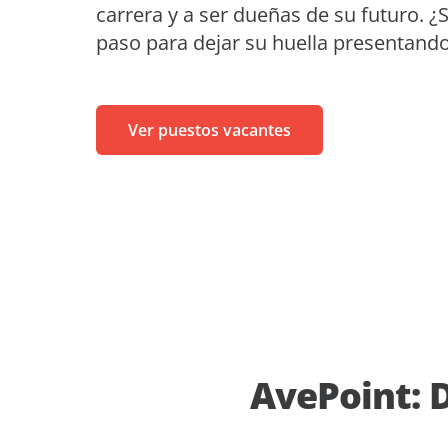
carrera y a ser dueñas de su futuro. ¿
MaivenPoint
Servici
Eventos
Aprendizaje sin límites.
paso para dejar su huella presentand
Minoris
Informes de analistas
AvePoint tyGraph
 con los inversores
Herramienta de análisis avanzados.
Folletos de productos
ensa
Ver puestos vacantes
#shifthappens
AvePoint: 