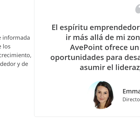
El espíritu emprendedo
ir más allá de mi zo
e informada
AvePoint ofrece un
e los
crecimiento,
oportunidades para desa
ndedor y de
asumir el lidera
Emma
Directo