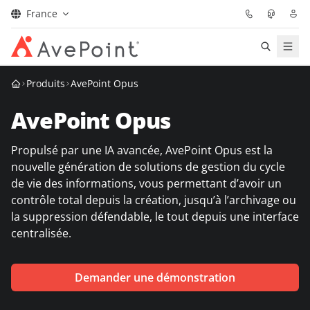
France
Solutions
Produits
AvePoint Opus
AvePoint Opus
Confidence Platform
Propulsé par une IA avancée, AvePoint Opus est la
Tarification
nouvelle génération de solutions de gestion du cycle
de vie des informations, vous permettant d’avoir un
Partenaires
contrôle total depuis la création, jusqu’à l’archivage ou
la suppression défendable, le tout depuis une interface
Ressources
centralisée.
À Propos
Demander une démonstration
Demander une
Obtenez l’avis d’un