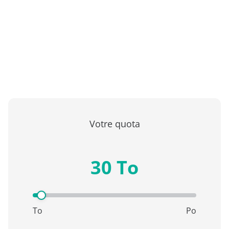
Combien de stockage vous
pourriez économiser avec AvePoint
Votre quota
30 To
To
Po