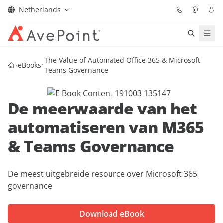
Netherlands
Oplossingen
The Value of Automated Office 365 & Microsoft
eBooks
Teams Governance
Confidence Platform
De meerwaarde van het
Prijzen
automatiseren van M365
Partners
& Teams Governance
Bronnen
De meest uitgebreide resource over Microsoft 365
governance
Over
Download eBook
Vraag een demo
Neem contact op met een