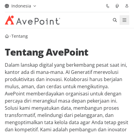
Indonesia
Solutions
Tentang
Tentang AvePoint
Confidence Platform
Dalam lanskap digital yang berkembang pesat saat ini,
Pricing
kantor ada di mana-mana. AI Generatif merevolusi
produktivitas dan inovasi. Kolaborasi harus berjalan
Partners
mulus, aman, dan cerdas untuk mengikutinya.
AvePoint memberdayakan organisasi untuk dengan
Resources
percaya diri merangkul masa depan pekerjaan ini.
Solusi kami menyatukan data, membangun proses
About
transformatif, melindungi dari pelanggaran, dan
mengoptimalkan tata kelola data agar Anda tetap gesit
dan kompetitif. Kami adalah pembangun dan inovator
Minta Demo
Get Expert Advice