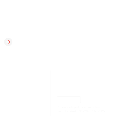
tentang kinerja dan prospek keuangan kami. Kami juga
menawarkan berbagai alat dan sumber daya untuk
membantu investor tetap terinformasi dan membuat
keputusan yang tepat tentang investasi mereka di
AvePoint.
Jelajahi Hubungan Investor AvePoint
NASDAQ: AVPT
$15.03
0.37 ( 2.52% )
Pricing delayed by 20 minutes
Last Updated 8/15/2025 16:00 PM