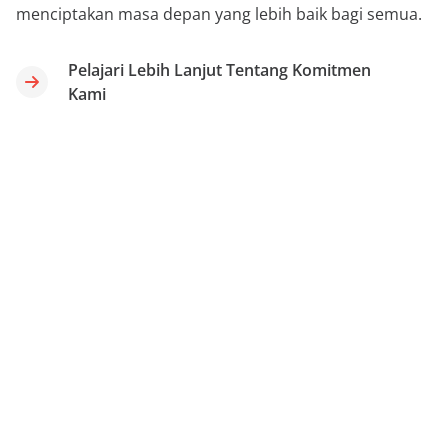
menciptakan masa depan yang lebih baik bagi semua.
Pelajari Lebih Lanjut Tentang Komitmen
Kami
Hubungan Investor
Situs hubungan investor AvePoint menyediakan akses
mudah ke informasi keuangan, termasuk laporan
tahunan, pengajuan SEC, dan panggilan pendapatan.
Kami berkomitmen terhadap transparansi dan
komunikasi yang tepat waktu dengan para pemangku
kepentingan kami, dan situs kami dirancang agar para
investor selalu mendapatkan informasi terbaru