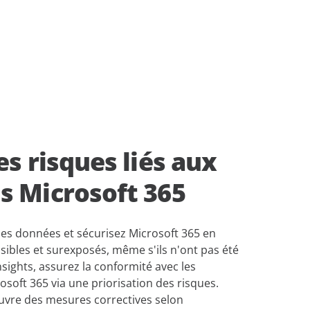
information
prochainement
productivité et en permettant
des analyses basées sur les
données.
es ressources
lace
Découvrez notre
tenu
Confidence
d
Platform
stockage
rité des
e et un
cences de
es risques liés aux
s Microsoft 365
alisée
es données et sécurisez Microsoft 365 en
ibles et surexposés, même s'ils n'ont pas été
Insights, assurez la conformité avec les
soft 365 via une priorisation des risques.
œuvre des mesures correctives selon